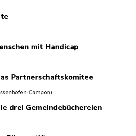
gte
Menschen mit Handicap
das Partnerschaftskomitee
iessenhofen-Campon)
die drei Gemeindebüchereien