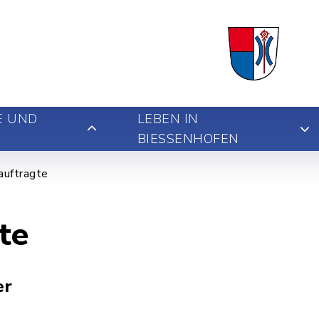
E UND
LEBEN IN
BIESSENHOFEN
auftragte
te
er