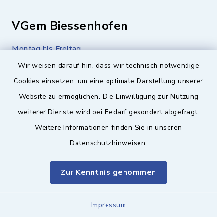
VGem Biessenhofen
Montag bis Freitag
08:00-12:00 Uhr
Wir weisen darauf hin, dass wir technisch notwendige
Cookies einsetzen, um eine optimale Darstellung unserer
Montag (nur Bürgerbüro)
Website zu ermöglichen. Die Einwilligung zur Nutzung
14:00-17:00 Uhr
weiterer Dienste wird bei Bedarf gesondert abgefragt.
Mittwoch zusätzlich
Weitere Informationen finden Sie in unseren
16:00-18:00 Uhr
Datenschutzhinweisen.
Zur Kenntnis genommen
Im Notfall
24 Stunden Notfallnummer für Trink- und
Impressum
Abwasser
Tel: 08341 12886