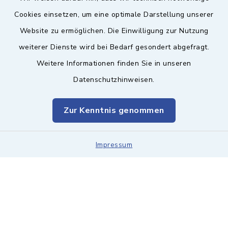
Sicherer Kontakt
Cookies einsetzen, um eine optimale Darstellung unserer
Website zu ermöglichen. Die Einwilligung zur Nutzung
Barrierefreiheit
weiterer Dienste wird bei Bedarf gesondert abgefragt.
Weitere Informationen finden Sie in unseren
Datenschutz
Datenschutzhinweisen.
Impressum
Zur Kenntnis genommen
Sitemap
Leitweg-ID & Rechnungsadressen
Impressum
Cookie-Einstellungen