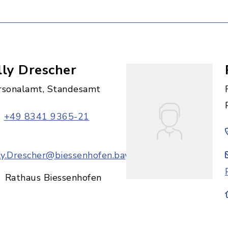
lly Drescher
rsonalamt, Standesamt
+49 8341 9365-21
lly.Drescher@biessenhofen.bayern.de
Rathaus Biessenhofen