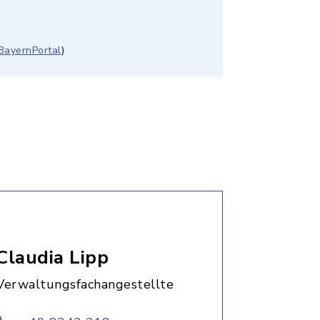
BayernPortal
)
Claudia Lipp
Verwaltungsfachangestellte