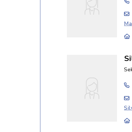
Ma
Si
Sek
Si