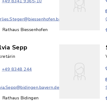
+49 8341 9365-10
rlies.Steger@biessenhofen.bayern.de
Rathaus Biessenhofen
lvia Sepp
retärin
+49 8348 244
lvia.Sepp@bidingen.bayern.de
Rathaus Bidingen