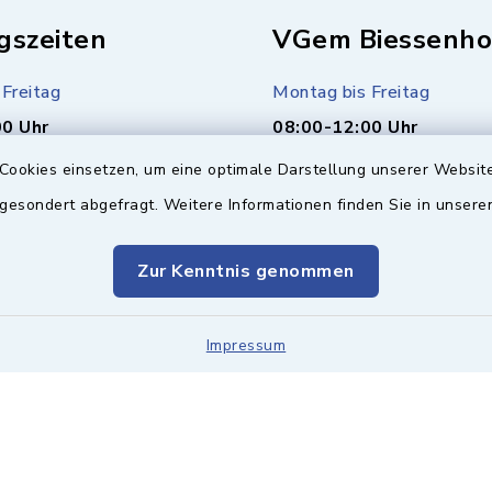
gszeiten
VGem Biessenho
Freitag
Montag bis Freitag
00 Uhr
08:00-12:00 Uhr
Cookies einsetzen, um eine optimale Darstellung unserer Website
r Bürgerbüro)
Montag (nur Bürgerbüro)
 gesondert abgefragt. Weitere Informationen finden Sie in unser
00 Uhr
14:00-17:00 Uhr
usätzlich
Mittwoch zusätzlich
Zur Kenntnis genommen
00 Uhr
16:00-18:00 Uhr
Impressum