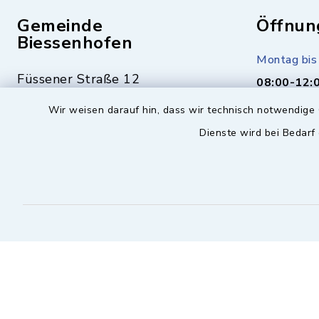
Gemeinde
Öffnun
Biessenhofen
Montag bis 
Füssener Straße 12
08:00-12:
87640 Biessenhofen
Wir weisen darauf hin, dass wir technisch notwendige 
Montag (nu
Dienste wird bei Bedarf
14:00-17:
08341 9365-0
Mittwoch z
08341 9365-55
16:00-18:
info@biessenhofen.bayern.de