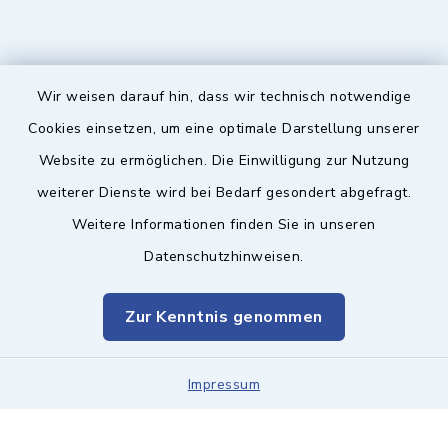
Wir weisen darauf hin, dass wir technisch notwendige
Sicherer Kontakt
Cookies einsetzen, um eine optimale Darstellung unserer
Website zu ermöglichen. Die Einwilligung zur Nutzung
Barrierefreiheit
weiterer Dienste wird bei Bedarf gesondert abgefragt.
Weitere Informationen finden Sie in unseren
Datenschutz
Datenschutzhinweisen.
Impressum
Zur Kenntnis genommen
Sitemap
Leitweg-ID & Rechnungsadressen
Impressum
Cookie-Einstellungen