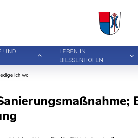
E UND
LEBEN IN
BIESSENHOFEN
edige ich wo
 Sanierungsmaßnahme; 
ung