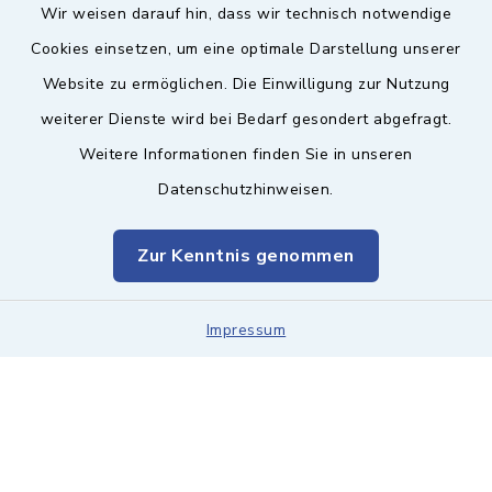
Wir weisen darauf hin, dass wir technisch notwendige
Sicherer Kontakt
Cookies einsetzen, um eine optimale Darstellung unserer
Website zu ermöglichen. Die Einwilligung zur Nutzung
Barrierefreiheit
weiterer Dienste wird bei Bedarf gesondert abgefragt.
Weitere Informationen finden Sie in unseren
Datenschutz
Datenschutzhinweisen.
Impressum
Zur Kenntnis genommen
Sitemap
Leitweg-ID & Rechnungsadressen
Impressum
Cookie-Einstellungen