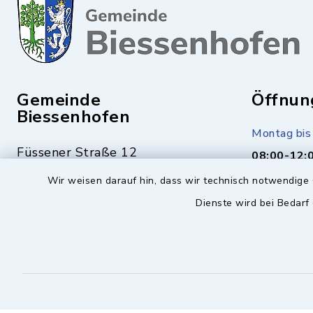
Gemeinde
Öffnun
Biessenhofen
Montag bis 
Füssener Straße 12
08:00-12:
87640 Biessenhofen
Wir weisen darauf hin, dass wir technisch notwendige 
Montag (nu
Dienste wird bei Bedarf
14:00-17:
08341 9365-0
Mittwoch z
08341 9365-55
16:00-18:
info@biessenhofen.bayern.de