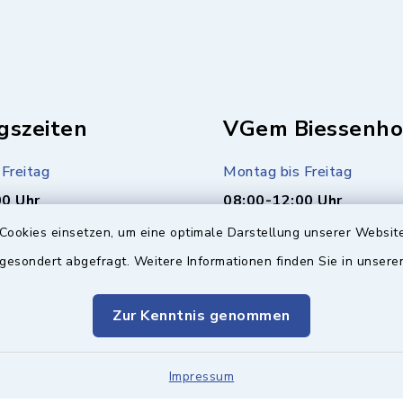
gszeiten
VGem Biessenho
Freitag
Montag bis Freitag
00 Uhr
08:00-12:00 Uhr
Cookies einsetzen, um eine optimale Darstellung unserer Website
r Bürgerbüro)
Montag (nur Bürgerbüro)
 gesondert abgefragt. Weitere Informationen finden Sie in unser
00 Uhr
14:00-17:00 Uhr
usätzlich
Zur Kenntnis genommen
Mittwoch zusätzlich
00 Uhr
16:00-18:00 Uhr
Impressum