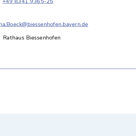
+49 8341 9365-25
na.Boeck@biessenhofen.bayern.de
Rathaus Biessenhofen