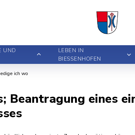
E UND
LEBEN IN
BIESSENHOFEN
edige ich wo
; Beantragung eines ei
sses