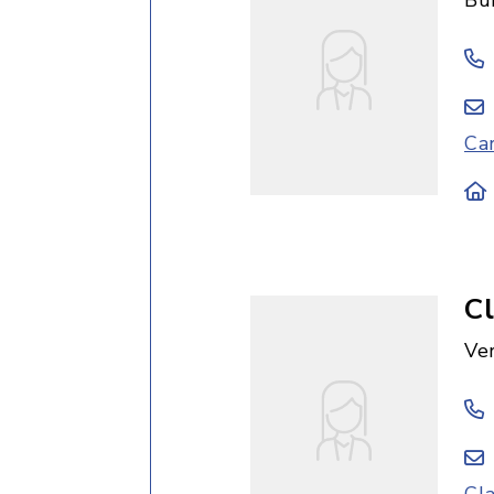
Bü
Ca
Cl
Ve