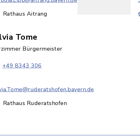
audia.Lipp@aitrang.bayern.de
Rathaus Aitrang
lvia Tome
rzimmer Bürgermeister
+49 8343 306
lvia.Tome@ruderatshofen.bayern.de
Rathaus Ruderatshofen