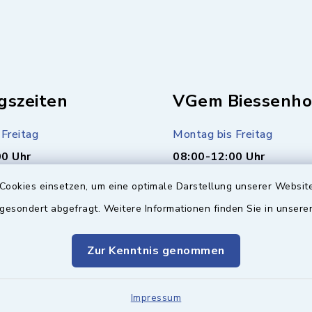
gszeiten
VGem Biessenho
Freitag
Montag bis Freitag
00 Uhr
08:00-12:00 Uhr
Cookies einsetzen, um eine optimale Darstellung unserer Website
r Bürgerbüro)
Montag (nur Bürgerbüro)
 gesondert abgefragt. Weitere Informationen finden Sie in unser
00 Uhr
14:00-17:00 Uhr
usätzlich
Mittwoch zusätzlich
Zur Kenntnis genommen
00 Uhr
16:00-18:00 Uhr
Impressum