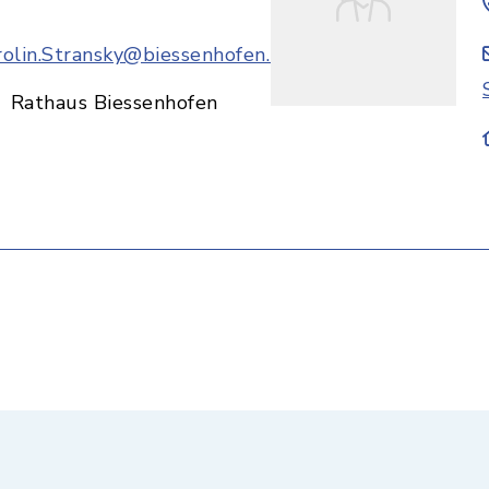
rolin.Stransky@biessenhofen.bayern.de
Rathaus Biessenhofen