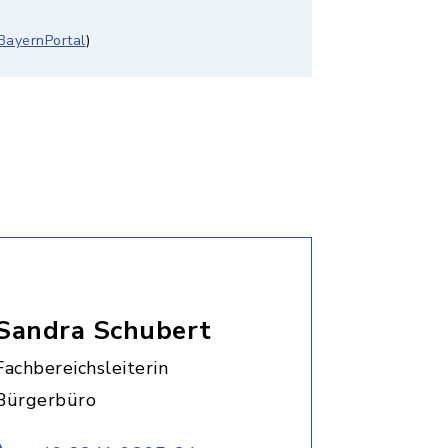
BayernPortal
)
Sandra Schubert
Fachbereichsleiterin
Bürgerbüro