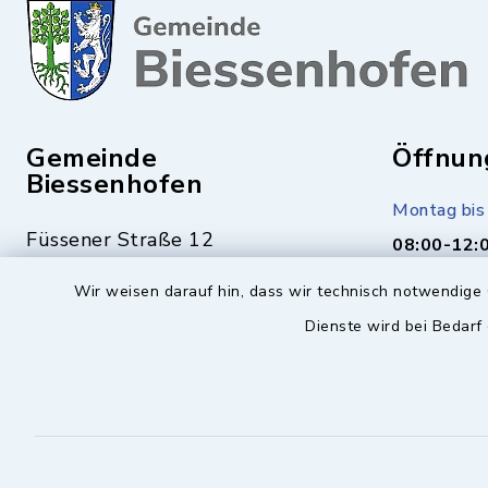
Gemeinde
Öffnun
Biessenhofen
Montag bis 
Füssener Straße 12
08:00-12:
87640 Biessenhofen
Wir weisen darauf hin, dass wir technisch notwendige 
Montag (nu
Dienste wird bei Bedarf
14:00-17:
08341 9365-0
Mittwoch z
08341 9365-55
16:00-18:
info@biessenhofen.bayern.de