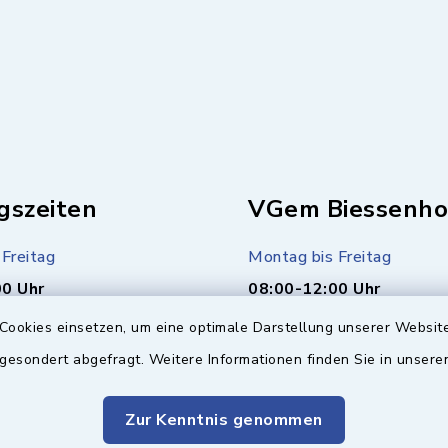
gszeiten
VGem Biessenho
Freitag
Montag bis Freitag
00 Uhr
08:00-12:00 Uhr
Cookies einsetzen, um eine optimale Darstellung unserer Website
r Bürgerbüro)
Montag (nur Bürgerbüro)
 gesondert abgefragt. Weitere Informationen finden Sie in unser
00 Uhr
14:00-17:00 Uhr
usätzlich
Mittwoch zusätzlich
Zur Kenntnis genommen