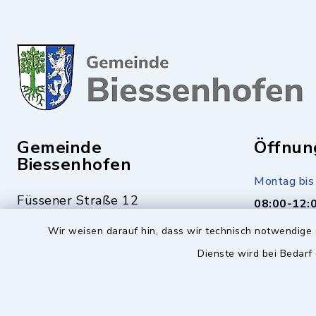
Gemeinde
Öffnun
Biessenhofen
Montag bis 
Füssener Straße 12
08:00-12:
87640 Biessenhofen
Wir weisen darauf hin, dass wir technisch notwendige 
Montag (nu
Dienste wird bei Bedarf
14:00-17:
08341 9365-0
Mittwoch z
08341 9365-55