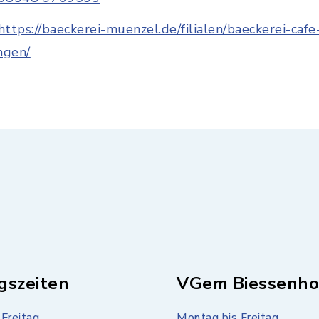
https://baeckerei-muenzel.de/filialen/baeckerei-caf
ngen/
gszeiten
VGem Biessenho
Freitag
Montag bis Freitag