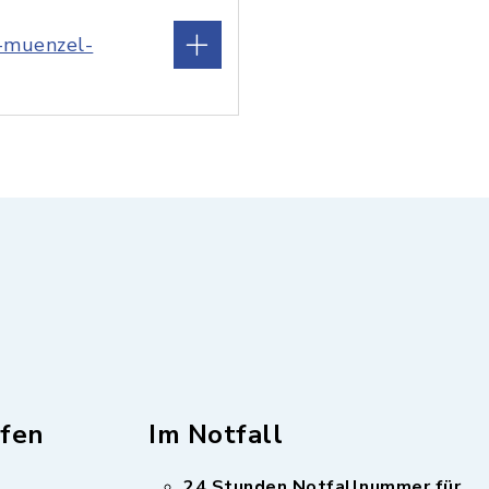
e-muenzel-
fen
Im Notfall
24 Stunden Notfallnummer für