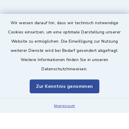
Wir weisen darauf hin, dass wir technisch notwendige
Sicherer Kontakt
Cookies einsetzen, um eine optimale Darstellung unserer
Website zu ermöglichen. Die Einwilligung zur Nutzung
Barrierefreiheit
weiterer Dienste wird bei Bedarf gesondert abgefragt.
Weitere Informationen finden Sie in unseren
Datenschutz
Datenschutzhinweisen.
Impressum
Zur Kenntnis genommen
Sitemap
Leitweg-ID & Rechnungsadressen
Impressum
Cookie-Einstellungen