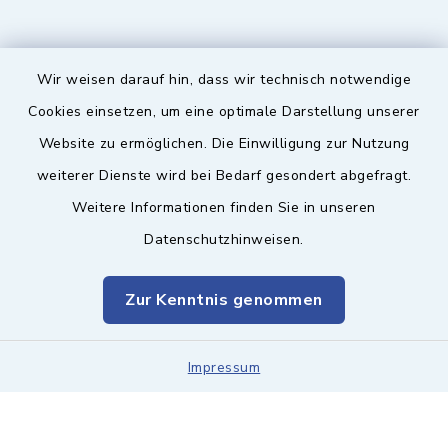
Wir weisen darauf hin, dass wir technisch notwendige
Sicherer Kontakt
Cookies einsetzen, um eine optimale Darstellung unserer
Website zu ermöglichen. Die Einwilligung zur Nutzung
Barrierefreiheit
weiterer Dienste wird bei Bedarf gesondert abgefragt.
Weitere Informationen finden Sie in unseren
Datenschutz
Datenschutzhinweisen.
Impressum
Zur Kenntnis genommen
Sitemap
Leitweg-ID & Rechnungsadressen
Impressum
Cookie-Einstellungen